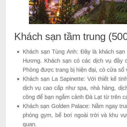
Khách sạn tầm trung (50
Khách sạn Tùng Anh
: Đây là khách sạn
Hương. Khách sạn có các dịch vụ đầy đủ
Phòng được trang bị hiện đại, có cửa sổ 
Khách sạn La Sapinette
: Với thiết kế t
dịch vụ cao cấp như spa, nhà hàng, dị
công để bạn ngắm cảnh Đà Lạt từ trên c
Khách sạn Golden Palace
: Nằm ngay tru
phòng gym, bể bơi ngoài trời và khu vự
quan.