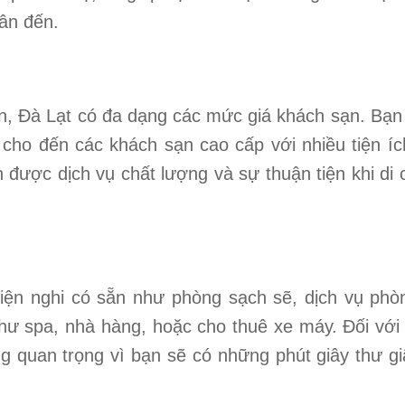
hân đến.
n, Đà Lạt có đa dạng các mức giá khách sạn. Bạn
 cho đến các khách sạn cao cấp với nhiều tiện í
 được dịch vụ chất lượng và sự thuận tiện khi di
iện nghi có sẵn như phòng sạch sẽ, dịch vụ phòn
 như spa, nhà hàng, hoặc cho thuê xe máy. Đối vớ
g quan trọng vì bạn sẽ có những phút giây thư g