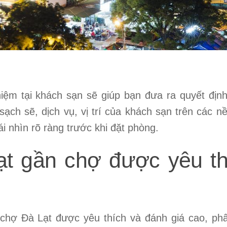
iệm tại khách sạn sẽ giúp bạn đưa ra quyết địn
ạch sẽ, dịch vụ, vị trí của khách sạn trên các n
i nhìn rõ ràng trước khi đặt phòng.
ạt gần chợ được yêu th
chợ Đà Lạt được yêu thích và đánh giá cao, phâ