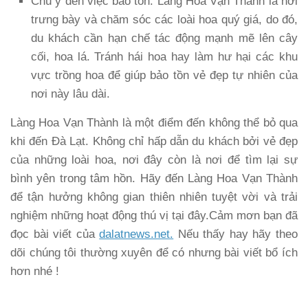
Chú ý đến việc bảo tồn
: Làng Hoa Vạn Thành là nơi
trưng bày và chăm sóc các loài hoa quý giá, do đó,
du khách cần hạn chế tác động mạnh mẽ lên cây
cối, hoa lá. Tránh hái hoa hay làm hư hại các khu
vực trồng hoa để giúp bảo tồn vẻ đẹp tự nhiên của
nơi này lâu dài.
Làng Hoa Vạn Thành là một điểm đến không thể bỏ qua
khi đến Đà Lạt. Không chỉ hấp dẫn du khách bởi vẻ đẹp
của những loài hoa, nơi đây còn là nơi để tìm lại sự
bình yên trong tâm hồn. Hãy đến Làng Hoa Vạn Thành
để tận hưởng không gian thiên nhiên tuyệt vời và trải
nghiệm những hoạt động thú vị tại đây.Cảm mơn bạn đã
đọc bài viết của
dalatnews.net.
Nếu thấy hay hãy theo
dõi chúng tôi thường xuyên để có nhưng bài viết bổ ích
hơn nhé !