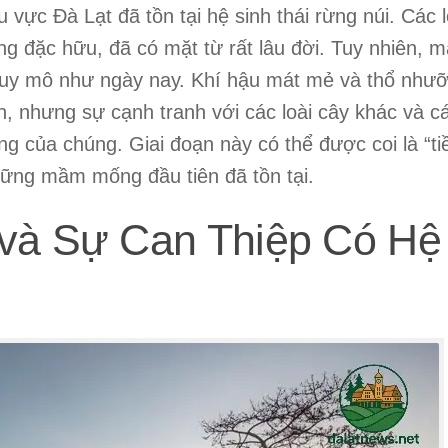
 vực Đà Lạt đã tồn tại hệ sinh thái rừng núi. Các l
ng đặc hữu, đã có mặt từ rất lâu đời. Tuy nhiên, m
 quy mô như ngày nay. Khí hậu mát mẻ và thổ như
ển, nhưng sự cạnh tranh với các loài cây khác và c
ng của chúng. Giai đoạn này có thể được coi là “ti
hững mầm mống đầu tiên đã tồn tại.
 và Sự Can Thiệp Có Hệ