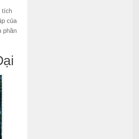
 tích
ập của
nh phần
Đại