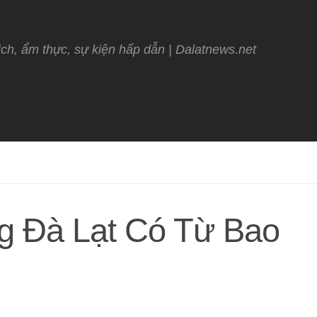
ịch, ẩm thực, sự kiện hấp dẫn | Dalatnews.net
g Đà Lạt Có Từ Bao