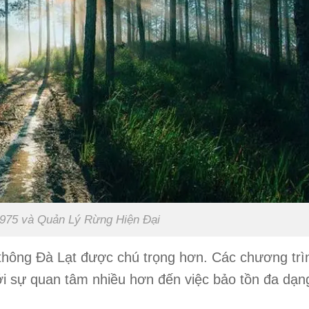
1975 và Quản Lý Rừng Hiện Đại
thông Đà Lạt được chú trọng hơn. Các chương trì
với sự quan tâm nhiều hơn đến việc bảo tồn đa dạn