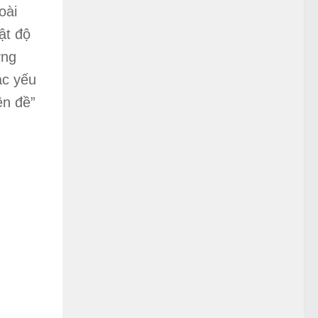
oài
ật độ
ỡng
ác yếu
ền đề”