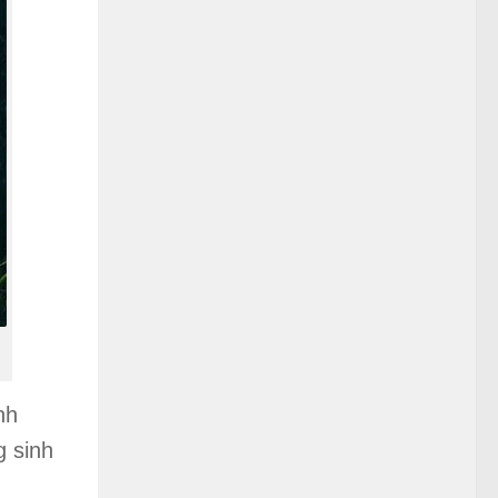
nh
g sinh