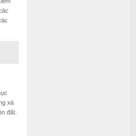
tiềm
các
các
mục
ng xá
òn đất.