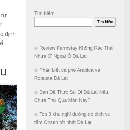
Tìm kiếm
 tự
Tìm kiếm
nh
ác định
hể
Review Farmstay Không Rác Thải
Nhựa Ở Ngoại Ô Đà Lạt
ầu
Phân biệt cà phê Arabica và
Robusta Đà Lạt
Bạn Đã Thực Sự Đi Đà Lạt Nếu
Chưa Thử Qua Món Này?
Top 3 khu nghỉ dưỡng có dịch vụ
tắm Onsen tốt nhất Đà Lạt