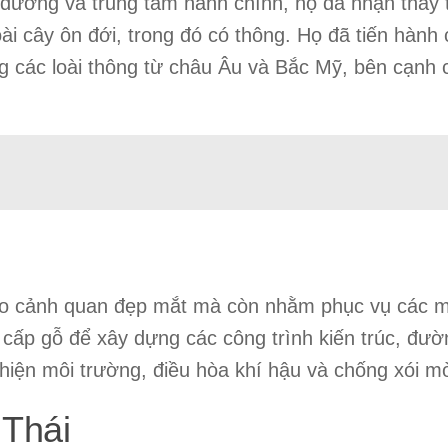
ỉ dưỡng và trung tâm hành chính, họ đã nhận thấy 
ài cây ôn đới, trong đó có thông. Họ đã tiến hành 
g các loài thông từ châu Âu và Bắc Mỹ, bên cạnh 
 tạo cảnh quan đẹp mắt mà còn nhằm phục vụ các 
 cấp gỗ để xây dựng các công trình kiến trúc, đườ
thiện môi trường, điều hòa khí hậu và chống xói m
Thái