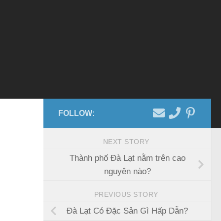
FOLLOW:
NEXT STORY
Thành phố Đà Lạt nằm trên cao
nguyên nào?
PREVIOUS STORY
Đà Lạt Có Đặc Sản Gì Hấp Dẫn?