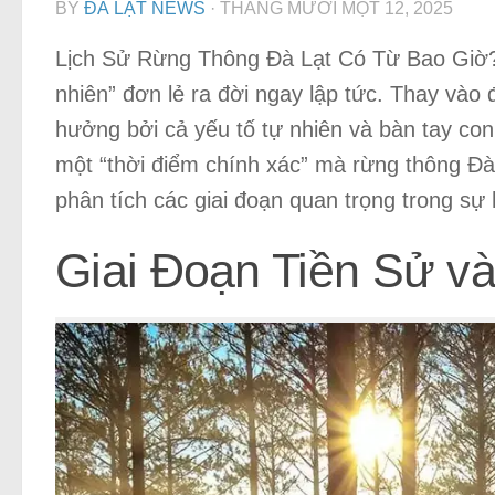
BY
ĐÀ LẠT NEWS
·
THÁNG MƯỜI MỘT 12, 2025
Lịch Sử Rừng Thông Đà Lạt Có Từ Bao Giờ?
nhiên” đơn lẻ ra đời ngay lập tức. Thay vào đ
hưởng bởi cả yếu tố tự nhiên và bàn tay con n
một “thời điểm chính xác” mà rừng thông Đà 
phân tích các giai đoạn quan trọng trong sự 
Giai Đoạn Tiền Sử v