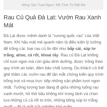
Nông Sản Tươi Ngon: Kết Tinh Từ Đất Mẹ
Rau Củ Quả Đà Lạt: Vườn Rau Xanh
Mát
Đà Lạt được mệnh danh là “vương quốc rau” của Việt
Nam. Khí hậu mát mẻ quanh năm là điều kiện lý tưởng
để trồng các loại rau củ ôn đới như
bắp cải, súp lơ
trắng, atiso, cà rốt, khoai tây
. Rau củ Đà Lạt không
chỉ tươi ngon mà còn giàu dinh dưỡng, được trồng theo
quy trình an toàn, đảm bảo chất lượng. Du khách có thể
ghé thăm các vườn rau để tận mắt chứng kiến quy trình
trồng trọt và mua trực tiếp những sản phẩm tươi ngon
nhất. Tưởng tượng bạn đang đi giữa những luống rau
xanh mướt, hít thở bầu không khí trong lành và chọn
lựa những củ cà rốt to tròn, những bông súp lơ trắng
muốt – đó là một trải nghiệm khó quên.