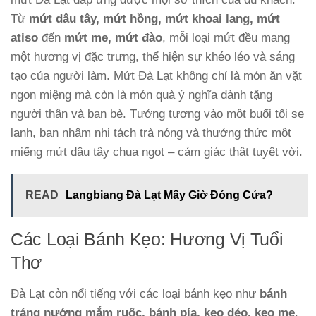
Từ
mứt dâu tây, mứt hồng, mứt khoai lang, mứt
atiso
đến
mứt me, mứt đào
, mỗi loại mứt đều mang
một hương vị đặc trưng, thể hiện sự khéo léo và sáng
tạo của người làm. Mứt Đà Lạt không chỉ là món ăn vặt
ngon miệng mà còn là món quà ý nghĩa dành tặng
người thân và bạn bè. Tưởng tượng vào một buổi tối se
lạnh, bạn nhâm nhi tách trà nóng và thưởng thức một
miếng mứt dâu tây chua ngọt – cảm giác thật tuyệt vời.
READ
Langbiang Đà Lạt Mấy Giờ Đóng Cửa?
Các Loại Bánh Kẹo: Hương Vị Tuổi
Thơ
Đà Lạt còn nổi tiếng với các loại bánh kẹo như
bánh
tráng nướng mắm ruốc, bánh pía, kẹo dẻo, kẹo me
.