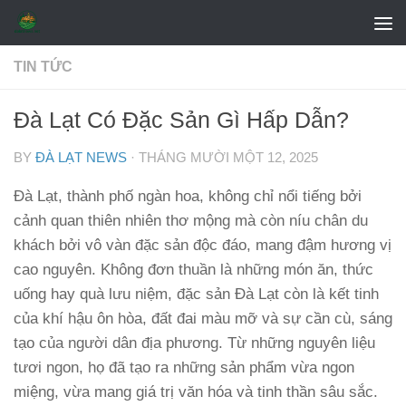
Skip to content
TIN TỨC
Đà Lạt Có Đặc Sản Gì Hấp Dẫn?
BY
ĐÀ LẠT NEWS
·
THÁNG MƯỜI MỘT 12, 2025
Đà Lạt, thành phố ngàn hoa, không chỉ nổi tiếng bởi
cảnh quan thiên nhiên thơ mộng mà còn níu chân du
khách bởi vô vàn đặc sản độc đáo, mang đậm hương vị
cao nguyên. Không đơn thuần là những món ăn, thức
uống hay quà lưu niệm, đặc sản Đà Lạt còn là kết tinh
của khí hậu ôn hòa, đất đai màu mỡ và sự cần cù, sáng
tạo của người dân địa phương. Từ những nguyên liệu
tươi ngon, họ đã tạo ra những sản phẩm vừa ngon
miệng, vừa mang giá trị văn hóa và tinh thần sâu sắc.