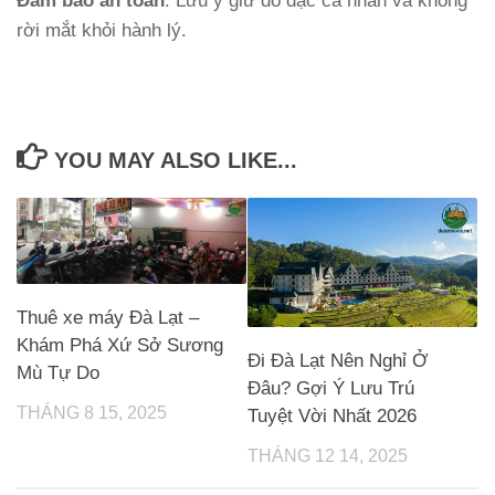
Đảm bảo an toàn
: Lưu ý giữ đồ đạc cá nhân và không
rời mắt khỏi hành lý.
YOU MAY ALSO LIKE...
Thuê xe máy Đà Lạt –
Khám Phá Xứ Sở Sương
Đi Đà Lạt Nên Nghỉ Ở
Mù Tự Do
Đâu? Gợi Ý Lưu Trú
THÁNG 8 15, 2025
Tuyệt Vời Nhất 2026
THÁNG 12 14, 2025