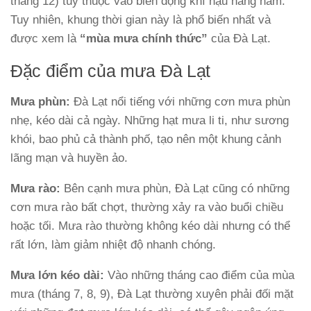
tháng 12) tùy thuộc vào biến động khí hậu hàng năm.
Tuy nhiên, khung thời gian này là phổ biến nhất và
được xem là
“mùa mưa chính thức”
của Đà Lạt.
Đặc điểm của mưa Đà Lạt
Mưa phùn:
Đà Lạt nổi tiếng với những cơn mưa phùn
nhẹ, kéo dài cả ngày. Những hạt mưa li ti, như sương
khói, bao phủ cả thành phố, tạo nên một khung cảnh
lãng mạn và huyền ảo.
Mưa rào:
Bên cạnh mưa phùn, Đà Lạt cũng có những
cơn mưa rào bất chợt, thường xảy ra vào buổi chiều
hoặc tối. Mưa rào thường không kéo dài nhưng có thể
rất lớn, làm giảm nhiệt độ nhanh chóng.
Mưa lớn kéo dài:
Vào những tháng cao điểm của mùa
mưa (tháng 7, 8, 9), Đà Lạt thường xuyên phải đối mặt